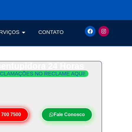
RVIÇOS
CONTATO
entupidora 24 Horas
CLAMAÇÕES NO RECLAME AQUI!
ento Imediato e Orçamento Grátis.
Seu Desentupimento em Menos de 30
Minutos!
 700 7500
Fale Conosco