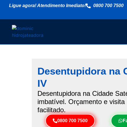
Ligue agora! Atendimento Imediato!
0800 700 7500
Desentupidora na Ci
IV
Desentupidora na Cidade Satél
imbatível. Orçamento e visita
facilitado.
0800 700 7500
F