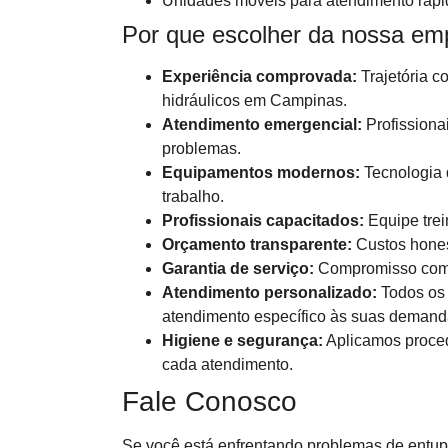
Unidades móveis para atendimento rápi
Por que escolher da nossa em
Experiência comprovada:
Trajetória c
hidráulicos em Campinas.
Atendimento emergencial:
Profissiona
problemas.
Equipamentos modernos:
Tecnologia d
trabalho.
Profissionais capacitados:
Equipe trei
Orçamento transparente:
Custos hones
Garantia de serviço:
Compromisso com a
Atendimento personalizado:
Todos os 
atendimento específico às suas demand
Higiene e segurança:
Aplicamos proced
cada atendimento.
Fale Conosco
Se você está enfrentando problemas de entup