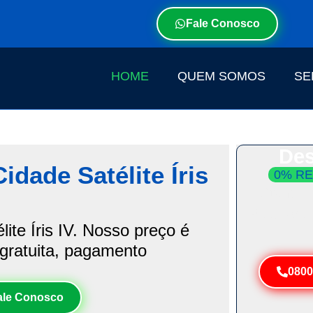
Fale Conosco
HOME
QUEM SOMOS
SE
Des
dade Satélite Íris
0% RE
Atendim
Resolva 
ite Íris IV. Nosso preço é
 gratuita, pagamento
0800
ale Conosco