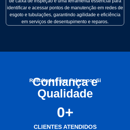
de caixa de inspeção é uma ferramenta essencial para
identificar e acessar pontos de manutenção em redes de
esgoto e tubulações, garantindo agilidade e eficiência
em serviços de desentupimento e reparos.
Confiança e
Resultados que Falam por Si
Qualidade
0
+
CLIENTES ATENDIDOS