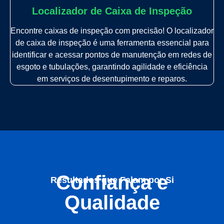
Localizador de Caixa de Inspeção
Encontre caixas de inspeção com precisão! O localizador
de caixa de inspeção é uma ferramenta essencial para
identificar e acessar pontos de manutenção em redes de
esgoto e tubulações, garantindo agilidade e eficiência
em serviços de desentupimento e reparos.
Confiança e
Resultados que Falam por Si
Qualidade