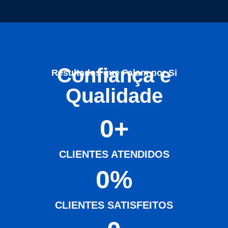
Confiança e
Resultados que Falam por Si
Qualidade
0
+
CLIENTES ATENDIDOS
0
%
CLIENTES SATISFEITOS