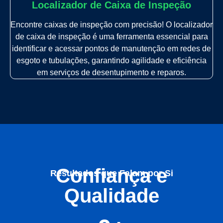
Localizador de Caixa de Inspeção
Encontre caixas de inspeção com precisão! O localizador
de caixa de inspeção é uma ferramenta essencial para
identificar e acessar pontos de manutenção em redes de
esgoto e tubulações, garantindo agilidade e eficiência
em serviços de desentupimento e reparos.
Confiança e
Resultados que Falam por Si
Qualidade