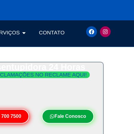
RVIÇOS
CONTATO
entupidora 24 Horas
CLAMAÇÕES NO RECLAME AQUI!
ento Imediato e Orçamento Grátis.
Seu Desentupimento em Menos de 30
Minutos!
 700 7500
Fale Conosco