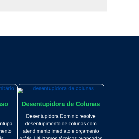
aso
Desentupidora de Colunas
Desentupidora Dominic resolve
ntupa
desentupimento de colunas com
mento
atendimento imediato e orçamento
is.
grátis. Utilizamos técnicas avançadas