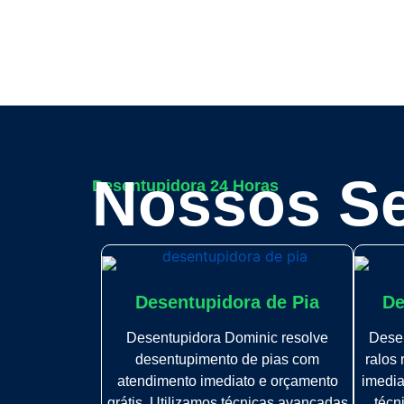
Nossos Se
Desentupidora 24 Horas
Desentupidora de Pia
De
Desentupidora Dominic resolve
Dese
desentupimento de pias com
ralos
atendimento imediato e orçamento
imedia
grátis. Utilizamos técnicas avançadas
técn