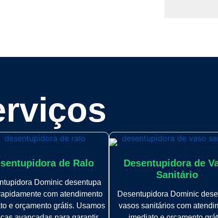
rviços
sentupidora de Ralo
Desentupidora de V
Sanitário
ntupidora Dominic desentupa
 rapidamente com atendimento
Desentupidora Dominic dese
to e orçamento grátis. Usamos
vasos sanitários com atendi
icas avançadas para garantir
imediato e orçamento grát