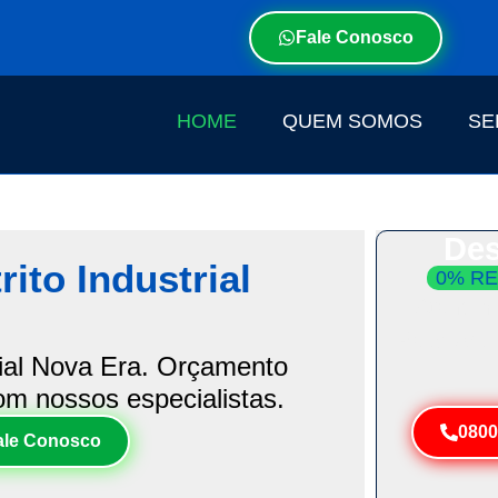
Fale Conosco
HOME
QUEM SOMOS
SE
Des
ito Industrial
0% RE
Atendim
Resolva 
rial Nova Era. Orçamento
com nossos especialistas.
0800
ale Conosco