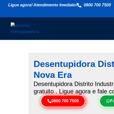
Ligue agora! Atendimento Imediato!
0800 700 7500
Desentupidora Distr
Nova Era
Desentupidora Distrito Indust
gratuito . Ligue agora e fale 
0800 700 7500
F