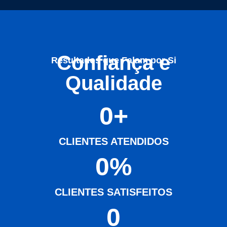
Confiança e
Resultados que Falam por Si
Qualidade
0
+
CLIENTES ATENDIDOS
0
%
CLIENTES SATISFEITOS
0