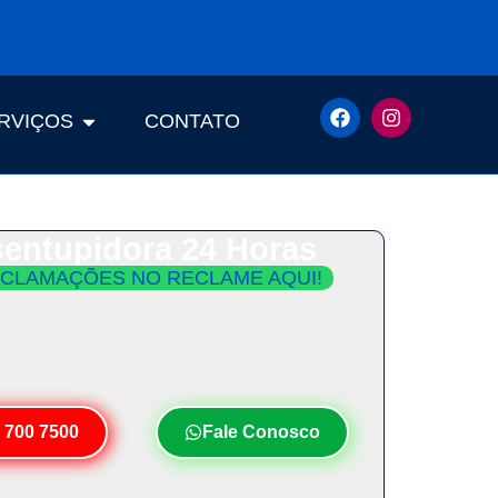
RVIÇOS
CONTATO
entupidora 24 Horas
CLAMAÇÕES NO RECLAME AQUI!
ento Imediato e Orçamento Grátis.
Seu Desentupimento em Menos de 30
Minutos!
 700 7500
Fale Conosco