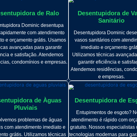
sentupidora de Ralo
Desentupidora de V
Sanitário
ntupidora Dominic desentupa
 rapidamente com atendimento
Desentupidora Dominic dese
to e orçamento grátis. Usamos
vasos sanitários com atendi
icas avançadas para garantir
imediato e orçamento grát
ência e satisfação. Atendemos
Utilizamos técnicas avançada
ncias, condomínios e empresas.
garantir eficiência e satisfa
Atendemos residências, cond
e empresas.
entupidora de Àguas
Desentupidora de Es
Pluviais
Entupimentos de esgoto? N
lvemos problemas de águas
atendimento é rápido com or
is com atendimento imediato e
gratuito. Nossos especialistas 
nto grátis. Utilizamos técnicas
tecnologias modernas para gar