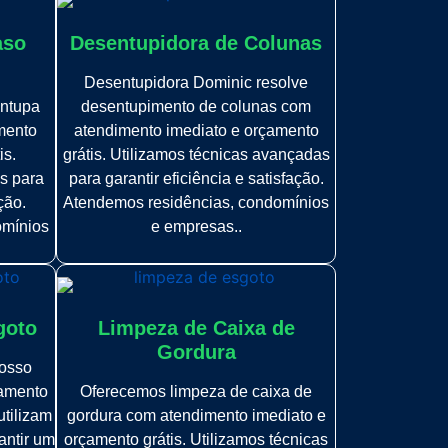
aso
Desentupidora de Colunas
Desentupidora Dominic resolve
ntupa
desentupimento de colunas com
mento
atendimento imediato e orçamento
is.
grátis. Utilizamos técnicas avançadas
s para
para garantir eficiência e satisfação.
ção.
Atendemos residências, condomínios
omínios
e empresas..
goto
Limpeza de Caixa de
Gordura
osso
çamento
Oferecemos limpeza de caixa de
utilizam
gordura com atendimento imediato e
antir um
orçamento grátis. Utilizamos técnicas