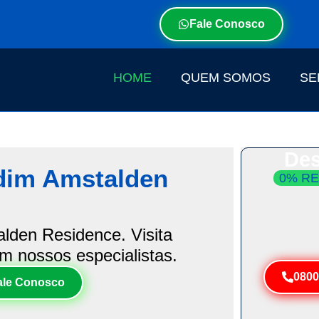
Fale Conosco
HOME
QUEM SOMOS
SE
Des
dim Amstalden
0% RE
Atendim
Resolva 
lden Residence. Visita
om nossos especialistas.
0800
ale Conosco