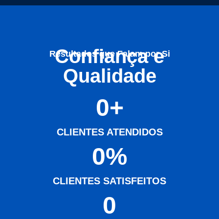
Confiança e
Resultados que Falam por Si
Qualidade
0
+
CLIENTES ATENDIDOS
0
%
CLIENTES SATISFEITOS
0