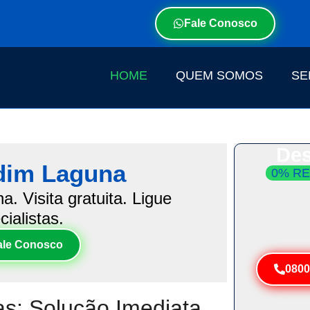
Fale Conosco
HOME
QUEM SOMOS
SE
Des
dim Laguna
0% RE
Atendim
 Visita gratuita. Ligue
Resolva 
ialistas.
ale Conosco
0800
s: Solução Imediata