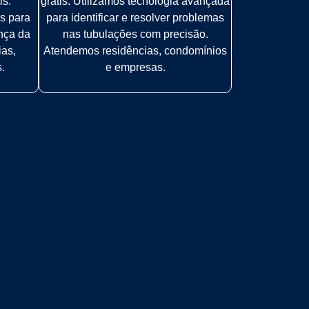
is.
grátis. Utilizamos tecnologia avançada
s para
para identificar e resolver problemas
ança da
nas tubulações com precisão.
ias,
Atendemos residências, condomínios
.
e empresas.