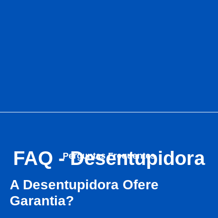
FAQ - Desentupidora
Perguntas Frequentes
A Desentupidora Ofere
Garantia?