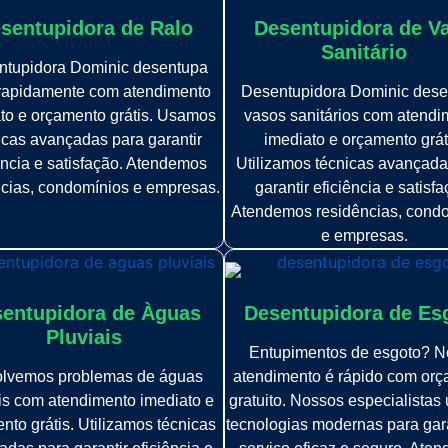
sentupidora de Ralo
Desentupidora de V
Sanitário
ntupidora Dominic desentupa
 rapidamente com atendimento
Desentupidora Dominic dese
to e orçamento grátis. Usamos
vasos sanitários com atendi
icas avançadas para garantir
imediato e orçamento grát
ência e satisfação. Atendemos
Utilizamos técnicas avançada
ncias, condomínios e empresas.
garantir eficiência e satisfa
Atendemos residências, cond
e empresas.
entupidora de Àguas
Desentupidora de Es
Pluviais
Entupimentos de esgoto? N
lvemos problemas de águas
atendimento é rápido com or
is com atendimento imediato e
gratuito. Nossos especialistas 
nto grátis. Utilizamos técnicas
tecnologias modernas para gar