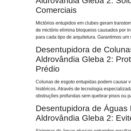
Aldrovândia Gleba 2: Sol
Comerciais
Mictórios entupidos em clubes geram transtor
de mictório elimina bloqueios causados por i
para cada tipo de arquitetura. Garantimos um 
Desentupidora de Coluna
Aldrovândia Gleba 2: Prot
Prédio
Colunas de esgoto entupidas podem causar va
históricos. Através de tecnologia especializ
obstruções profundas sem quebrar pisos ou p
Desentupidora de Águas 
Aldrovândia Gleba 2: Evi
Sistemas de águas pluviais entupidos resulta