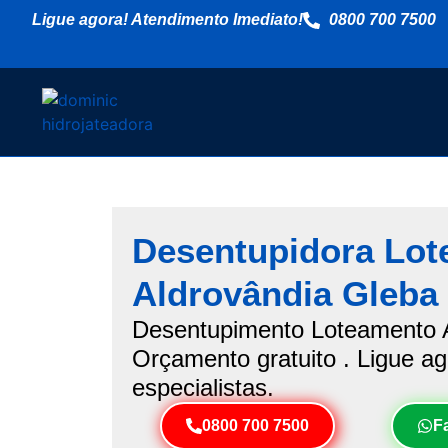
Ligue agora! Atendimento Imediato!
0800 700 7500
Desentupidora Lo
Aldrovândia Gleba
Desentupimento Loteamento A
Orçamento gratuito . Ligue a
especialistas.
0800 700 7500
F