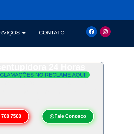
RVIÇOS
CONTATO
entupidora 24 Horas
CLAMAÇÕES NO RECLAME AQUI!
ento Imediato e Orçamento Grátis.
Seu Desentupimento em Menos de 30
Minutos!
 700 7500
Fale Conosco