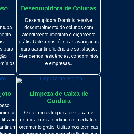
aso
Desentupidora de Colunas
Desentupidora Dominic resolve
ntupa
desentupimento de colunas com
mento
atendimento imediato e orçamento
is.
grátis. Utilizamos técnicas avançadas
s para
para garantir eficiência e satisfação.
ção.
Atendemos residências, condomínios
omínios
e empresas..
goto
Limpeza de Caixa de
Gordura
osso
çamento
Oferecemos limpeza de caixa de
utilizam
gordura com atendimento imediato e
antir um
orçamento grátis. Utilizamos técnicas