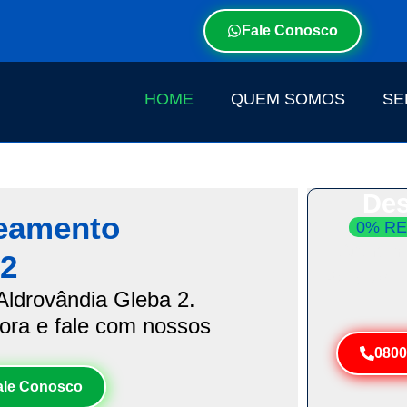
Fale Conosco
HOME
QUEM SOMOS
SE
Des
teamento
0% RE
Atendim
 2
Resolva 
ldrovândia Gleba 2.
gora e fale com nossos
0800
ale Conosco