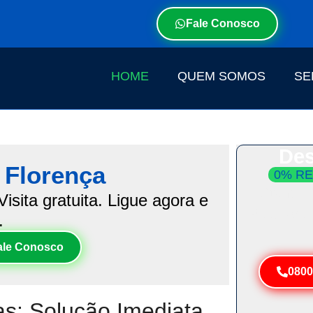
Fale Conosco
HOME
QUEM SOMOS
SE
Des
 Florença
0% RE
Atendim
isita gratuita. Ligue agora e
Resolva 
.
ale Conosco
0800
s: Solução Imediata