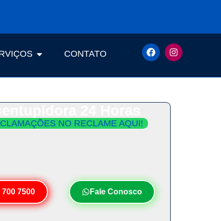
RVIÇOS
CONTATO
entupidora 24 Horas
CLAMAÇÕES NO RECLAME AQUI!
ento Imediato e Orçamento Grátis.
Seu Desentupimento em Menos de 30
Minutos!
 700 7500
Fale Conosco