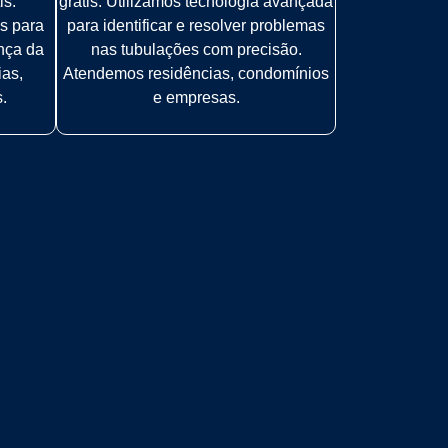
is.
grátis. Utilizamos tecnologia avançada
s para
para identificar e resolver problemas
ança da
nas tubulações com precisão.
ias,
Atendemos residências, condomínios
.
e empresas.