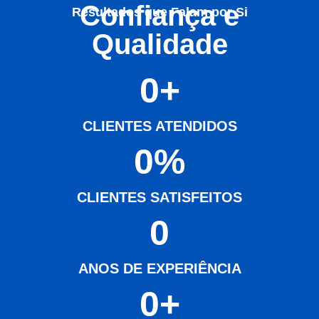
Confiança e
Resultados que Falam por Si
Qualidade
0
+
CLIENTES ATENDIDOS
0
%
CLIENTES SATISFEITOS
0
ANOS DE EXPERIÊNCIA
0
+