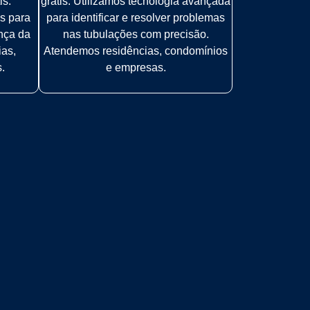
is.
grátis. Utilizamos tecnologia avançada
s para
para identificar e resolver problemas
ança da
nas tubulações com precisão.
ias,
Atendemos residências, condomínios
.
e empresas.