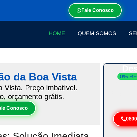
Fale Conosco
HOME
QUEM SOMOS
SE
Des
ão da Boa Vista
0% RE
Atendim
Vista. Preço imbatível.
Resolva 
o, orçamento grátis.
ale Conosco
0800
s: Solução Imediata