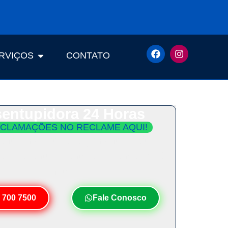
RVIÇOS
CONTATO
entupidora 24 Horas
CLAMAÇÕES NO RECLAME AQUI!
ento Imediato e Orçamento Grátis.
Seu Desentupimento em Menos de 30
Minutos!
 700 7500
Fale Conosco