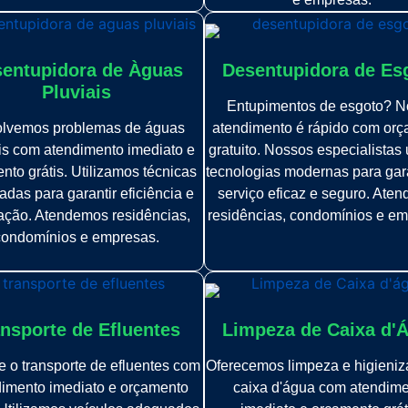
entupidora de Àguas
Desentupidora de Es
Pluviais
Entupimentos de esgoto? N
lvemos problemas de águas
atendimento é rápido com or
is com atendimento imediato e
gratuito. Nossos especialistas 
nto grátis. Utilizamos técnicas
tecnologias modernas para gar
das para garantir eficiência e
serviço eficaz e seguro. Ate
fação. Atendemos residências,
residências, condomínios e em
condomínios e empresas.
nsporte de Efluentes
Limpeza de Caixa d'
 o transporte de efluentes com
Oferecemos limpeza e higieni
imento imediato e orçamento
caixa d'água com atendim