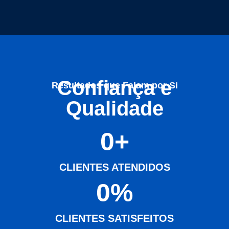
Confiança e
Resultados que Falam por Si
Qualidade
0
+
CLIENTES ATENDIDOS
0
%
CLIENTES SATISFEITOS