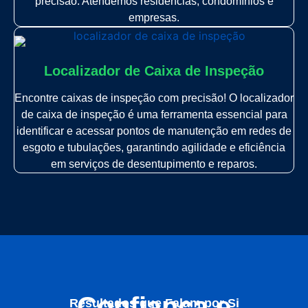
precisão. Atendemos residências, condomínios e
empresas.
Localizador de Caixa de Inspeção
Encontre caixas de inspeção com precisão! O localizador
de caixa de inspeção é uma ferramenta essencial para
identificar e acessar pontos de manutenção em redes de
esgoto e tubulações, garantindo agilidade e eficiência
em serviços de desentupimento e reparos.
Confiança e
Resultados que Falam por Si