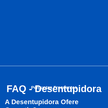
FAQ - Desentupidora
Perguntas Frequentes
A Desentupidora Ofere