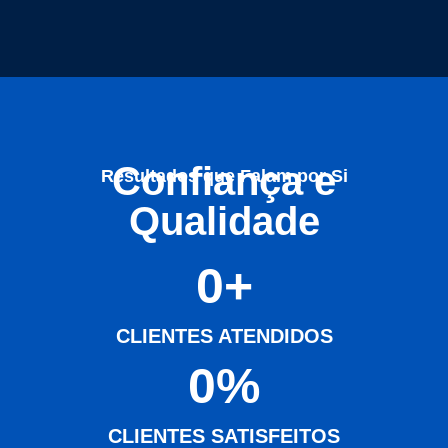
Confiança e
Resultados que Falam por Si
Qualidade
0
+
CLIENTES ATENDIDOS
0
%
CLIENTES SATISFEITOS