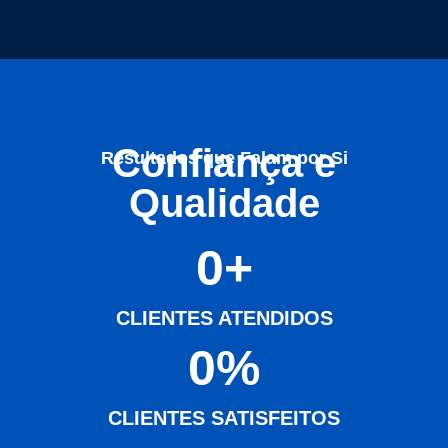
Confiança e
Resultados que Falam por Si
Qualidade
0
+
CLIENTES ATENDIDOS
0
%
CLIENTES SATISFEITOS