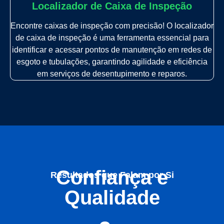
Localizador de Caixa de Inspeção
Encontre caixas de inspeção com precisão! O localizador
de caixa de inspeção é uma ferramenta essencial para
identificar e acessar pontos de manutenção em redes de
esgoto e tubulações, garantindo agilidade e eficiência
em serviços de desentupimento e reparos.
Confiança e
Resultados que Falam por Si
Qualidade