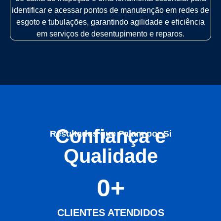
identificar e acessar pontos de manutenção em redes de
esgoto e tubulações, garantindo agilidade e eficiência
em serviços de desentupimento e reparos.
Confiança e
Resultados que Falam por Si
Qualidade
0
+
CLIENTES ATENDIDOS