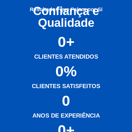
Confiança e
Resultados que Falam por Si
Qualidade
0
+
CLIENTES ATENDIDOS
0
%
CLIENTES SATISFEITOS
0
ANOS DE EXPERIÊNCIA
0
+