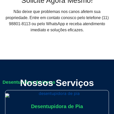
Solicite Agora Mesmo!
Não deixe que problemas nos canos afetem sua
propriedade. Entre em contato conosco pelo telefone (11)
98801-8113 ou pelo WhatsApp e receba atendimento
imediato e soluções eficazes.
Nossos Serviços
Desentupidora 24 Horas
Desentupidora de Pia