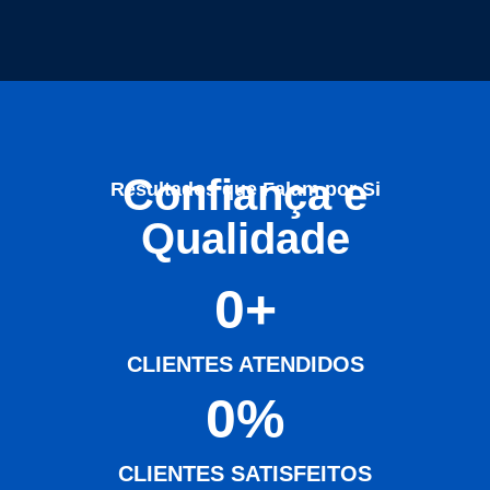
Confiança e
Resultados que Falam por Si
Qualidade
0
+
CLIENTES ATENDIDOS
0
%
CLIENTES SATISFEITOS