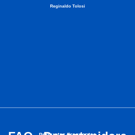
Reginaldo Tolosi
Perguntas Frequentes