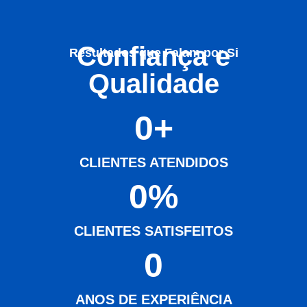
Confiança e
Resultados que Falam por Si
Qualidade
0
+
CLIENTES ATENDIDOS
0
%
CLIENTES SATISFEITOS
0
ANOS DE EXPERIÊNCIA