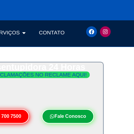
RVIÇOS
CONTATO
entupidora 24 Horas
CLAMAÇÕES NO RECLAME AQUI!
ento Imediato e Orçamento Grátis.
Seu Desentupimento em Menos de 30
Minutos!
 700 7500
Fale Conosco