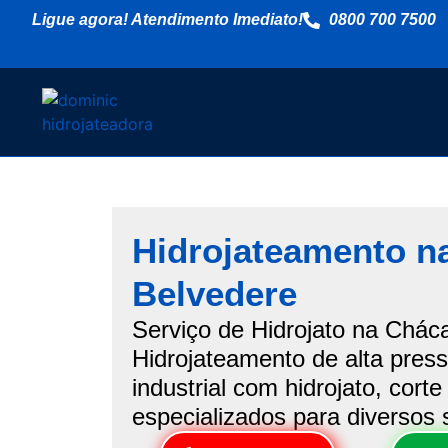
Ligue agora! Atendimento Imediato!
0800 700 7500
Hidrojateamento n
Belvedere
Serviço de Hidrojato na Chác
Hidrojateamento de alta pres
industrial com hidrojato, cort
especializados para diversos 