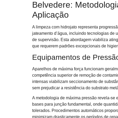
Belvedere: Metodologi
Aplicação
A limpeza com hidrojato representa progress
jateamento d’água, incluindo tecnologias de u
de supervisão. Esta abordagem viabiliza ati
que requerem padrões excepcionais de higiene
Equipamentos de Pressã
Aparelhos de máxima força funcionam geralme
competência superior de remoção de contamin
intensas viabilizam seccionamento de substân
sem prejudicar a resistência do substrato metá
A metodologia de máxima pressão revela-se ex
bases para junção fundamental, onde quanti
tolerados. Procedimentos automáticos propor
minimizam drasticamente os períodos de orga