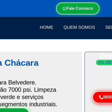
Fale Conosco
HOME
QUEM SOMOS
SE
Des
a Chácara
0% RE
Atendim
Resolva 
ara Belvedere.
são 7000 psi. Limpeza
e verde e serviços
0800
segmentos industriais.