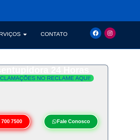
RVIÇOS
CONTATO
entupidora 24 Horas
CLAMAÇÕES NO RECLAME AQUI!
ento Imediato e Orçamento Grátis.
Seu Desentupimento em Menos de 30
Minutos!
 700 7500
Fale Conosco