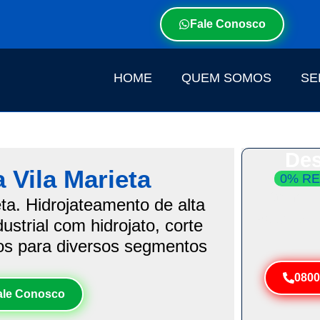
Fale Conosco
HOME
QUEM SOMOS
SE
Des
 Vila Marieta
0% RE
Atendim
ta. Hidrojateamento de alta
Resolva 
strial com hidrojato, corte
dos para diversos segmentos
0800
ale Conosco