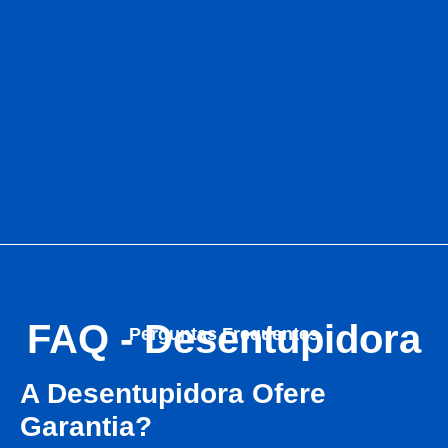
FAQ - Desentupidora
Perguntas Frequentes
A Desentupidora Ofere
Garantia?