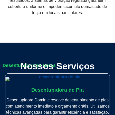
resultados. Sistemas de vibração regulada garantem
cobertura uniforme e impedem acúmulo demasiado de
força em locais particulares.
Nossos Serviços
Desentupidora 24 Horas
Desentupidora de Pia
Desentupidora Dominic resolve desentupimento de pias
com atendimento imediato e orçamento grátis. Utilizamos
técnicas avançadas para garantir eficiência e satisfação.