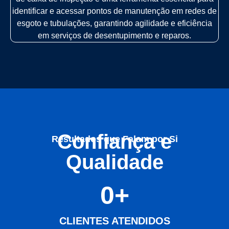
identificar e acessar pontos de manutenção em redes de
esgoto e tubulações, garantindo agilidade e eficiência
em serviços de desentupimento e reparos.
Confiança e
Resultados que Falam por Si
Qualidade
0
+
CLIENTES ATENDIDOS