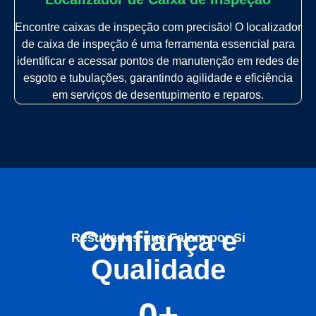
Encontre caixas de inspeção com precisão! O localizador
de caixa de inspeção é uma ferramenta essencial para
identificar e acessar pontos de manutenção em redes de
esgoto e tubulações, garantindo agilidade e eficiência
em serviços de desentupimento e reparos.
Confiança e
Resultados que Falam por Si
Qualidade
0
+