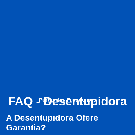
FAQ - Desentupidora
Perguntas Frequentes
A Desentupidora Ofere
Garantia?