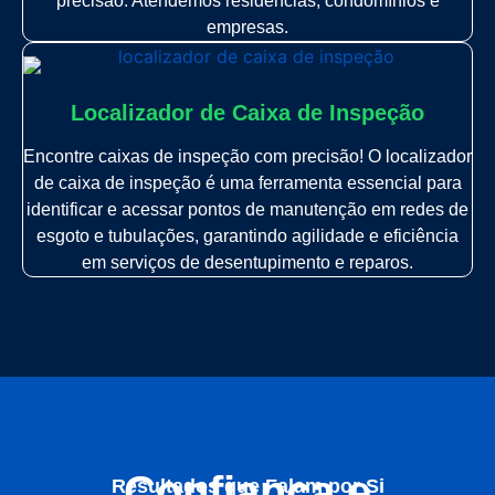
precisão. Atendemos residências, condomínios e
empresas.
Localizador de Caixa de Inspeção
Encontre caixas de inspeção com precisão! O localizador
de caixa de inspeção é uma ferramenta essencial para
identificar e acessar pontos de manutenção em redes de
esgoto e tubulações, garantindo agilidade e eficiência
em serviços de desentupimento e reparos.
Confiança e
Resultados que Falam por Si