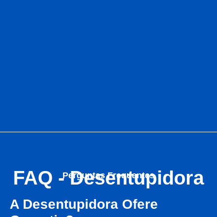
FAQ - Desentupidora
Perguntas Frequentes
A Desentupidora Ofere