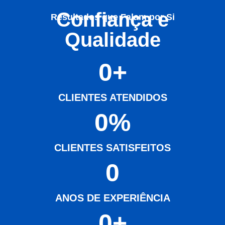
Confiança e
Resultados que Falam por Si
Qualidade
0
+
CLIENTES ATENDIDOS
0
%
CLIENTES SATISFEITOS
0
ANOS DE EXPERIÊNCIA
0
+