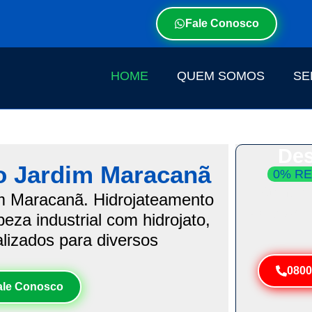
Fale Conosco
HOME
QUEM SOMOS
SE
Des
o Jardim Maracanã
0% RE
Atendim
im Maracanã. Hidrojateamento
Resolva 
eza industrial com hidrojato,
alizados para diversos
0800
ale Conosco