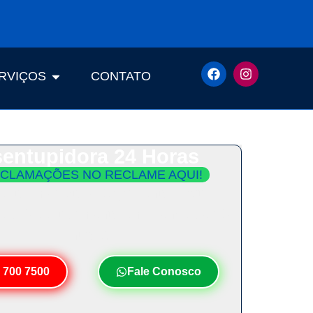
RVIÇOS
CONTATO
entupidora 24 Horas
CLAMAÇÕES NO RECLAME AQUI!
ento Imediato e Orçamento Grátis.
Seu Desentupimento em Menos de 30
Minutos!
 700 7500
Fale Conosco