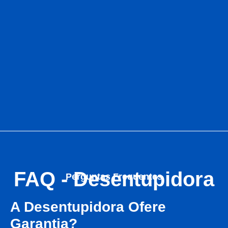
FAQ - Desentupidora
Perguntas Frequentes
A Desentupidora Ofere
Garantia?