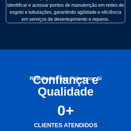
identificar e acessar pontos de manutenção em redes de
esgoto e tubulações, garantindo agilidade e eficiência
em serviços de desentupimento e reparos.
Confiança e
Resultados que Falam por Si
Qualidade
0
+
CLIENTES ATENDIDOS