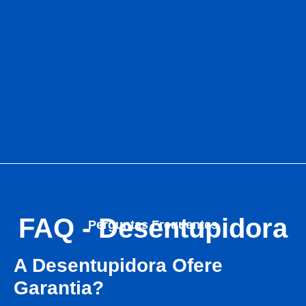
FAQ - Desentupidora
Perguntas Frequentes
A Desentupidora Ofere
Garantia?