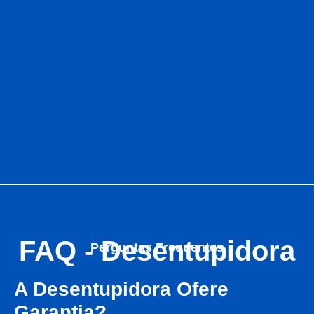
FAQ - Desentupidora
Perguntas Frequentes
A Desentupidora Ofere
Garantia?