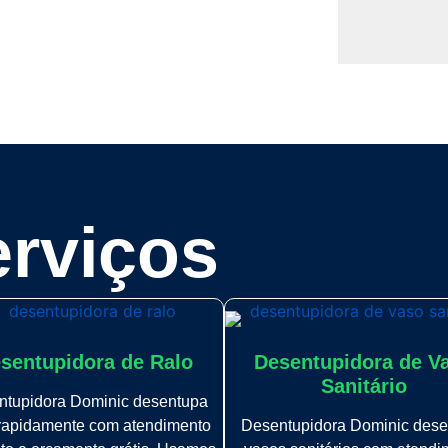
rviços
sentupidora de Ralo
Desentupidora de V
Sanitário
ntupidora Dominic desentupa
 rapidamente com atendimento
Desentupidora Dominic dese