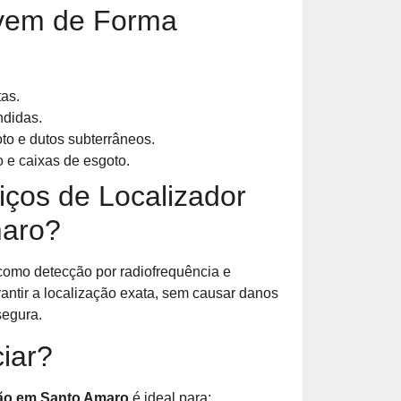
vem de Forma
as.
ndidas.
o e dutos subterrâneos.
 e caixas de esgoto.
ços de Localizador
maro?
mo detecção por radiofrequência e
rantir a localização exata, sem causar danos
segura.
iar?
ção em Santo Amaro
é ideal para: