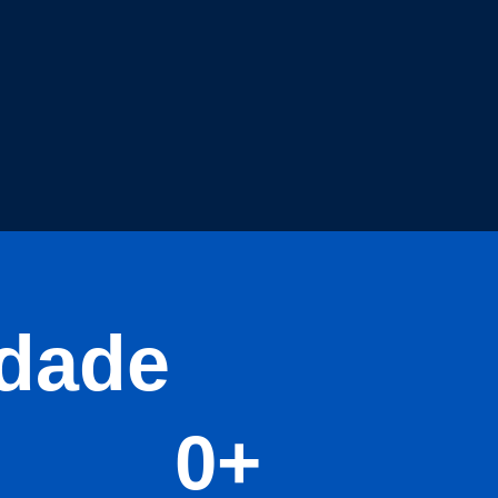
idade
0
+