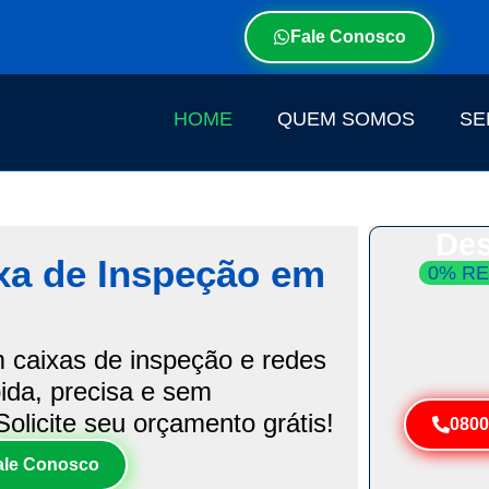
Fale Conosco
HOME
QUEM SOMOS
SE
Des
xa de Inspeção em
0% RE
Atendim
Resolva 
 caixas de inspeção e redes
ida, precisa e sem
olicite seu orçamento grátis!
0800
ale Conosco