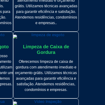
mento
atendimento imediato e orçamento
is.
grátis. Utilizamos técnicas avançadas
s para
para garantir eficiência e satisfação.
ção.
Atendemos residências, condomínios
omínios
e empresas..
goto
Limpeza de Caixa de
Gordura
osso
çamento
Oferecemos limpeza de caixa de
utilizam
gordura com atendimento imediato e
antir um
orçamento grátis. Utilizamos técnicas
ndemos
avançadas para garantir eficiência e
presas.
satisfação. Atendemos residências,
condomínios e empresas.