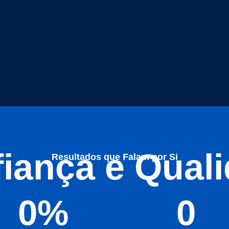
iança e Qual
Resultados que Falam por Si
0
%
0