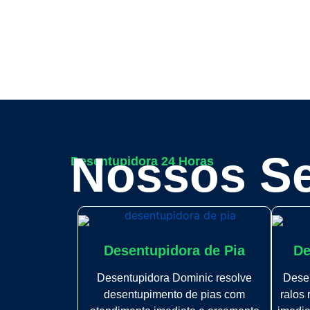
Nossos Se
Desentupidora 24 Horas
Desentupidora de Pia
De
Desentupidora Dominic resolve
Dese
desentupimento de pias com
ralos