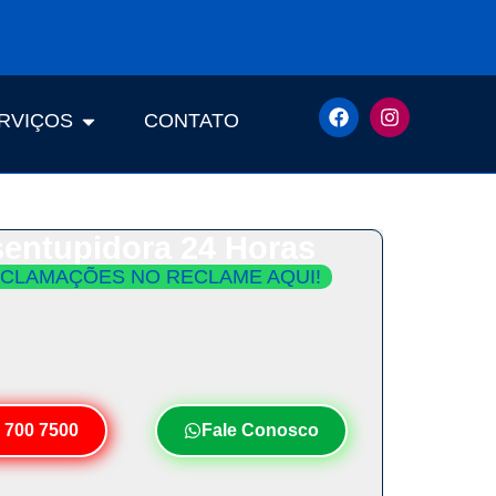
RVIÇOS
CONTATO
entupidora 24 Horas
CLAMAÇÕES NO RECLAME AQUI!
ento Imediato e Orçamento Grátis.
Seu Desentupimento em Menos de 30
Minutos!
 700 7500
Fale Conosco