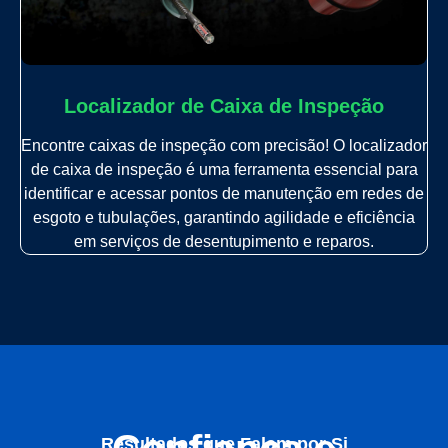
Localizador de Caixa de Inspeção
Encontre caixas de inspeção com precisão! O localizador
de caixa de inspeção é uma ferramenta essencial para
identificar e acessar pontos de manutenção em redes de
esgoto e tubulações, garantindo agilidade e eficiência
em serviços de desentupimento e reparos.
Resultados que Falam por Si