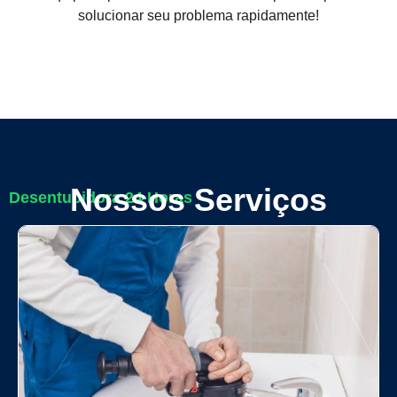
solucionar seu problema rapidamente!
Nossos Serviços
Desentupidora 24 Horas