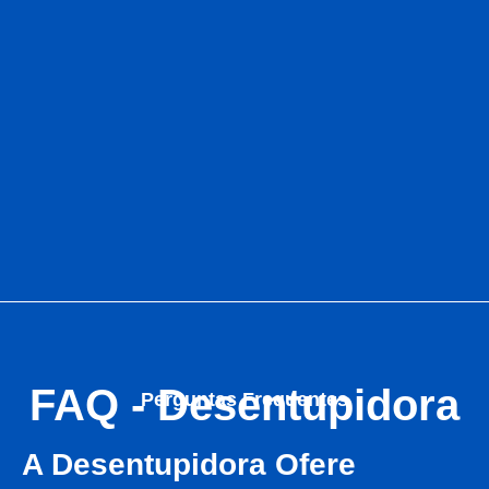
FAQ - Desentupidora
Perguntas Frequentes
A Desentupidora Ofere